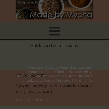
Bakłażan faszerowany
#bakłażan, #cebula, #papryka, #czosnek,
#pomidor, #chili, #pietruszka, #ser żółty,
07 sierpnia 2023
#dania główne, #mięso mielone, #olej, #oliwa z
oliwek, #przecier pomidorowy, #Thermomix
Pyszny, soczysty, faszerowany bakłażan z
dużą ilością farszu ;)
#przepis autorski