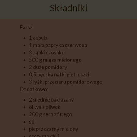
Składniki
​​​​​​Farsz:
1 cebula
1 mała papryka czerwona
3 ząbki czosnku
500 g mięsa mielonego
2 duże pomidory
0,5 pęczka natki pietruszki
3 łyżki przecieru pomidorowego
Dodatkowo:
2 średnie bakłażany
oliwa z oliwek
200 g sera żółtego
sól
pieprz czarny mielony
szczypta chili