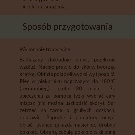
olej do smażenia
Sposób przygotowania
Wykonanie tradycyjne:
Bakłażany dokładnie umyć, przekroić
wzdłuż. Naciąć prawie do skóry, tworząc
kratkę. Obficie polać oliwą z oliwy i posolić.
Piec w piekarniku nagrzanym do 180ºC
(termoobieg) około 30 minut. Po
upieczeniu za pomocą łyżki wybrać cały
miąższ (nie można uszkodzić skóry). Ser
zetrzeć na tarce o grubych oczkach,
odstawić. Paprykę i pomidory umyć,
obrać, usunąć gniazda nasienne, drobno
pokroić. Obraną cebulę pokroić w drobną