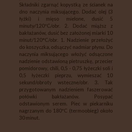
Składniki zgarnąć kopystką ze ścianek na
dno naczynia miksującego. Dodać olej (3
łyżki) i mięso mielone, dusić 5
minuty/120ºC/obr. 2. Dodać miąższ z
bakłażanów, dusić bez założonej miarki 10
minut/120°C/obr. 1. Nadzienie przełożyć
do koszyczka, odsączyć nadmiar płynu. Do
naczynia miksującego włożyć odsączone
nadzienie odstawioną pietruszkę, przecier
pomidorowy, chili, 0,5 - 0,75 łyżeczki soli i
0,5 łyżeczki pieprzu, wymieszać 10
sekund/obroty wsteczne/obr. 3. Tak
przygotowanym nadzieniem faszerować
połówki bakłażanów. Posypać
odstawionym serem. Piec w piekarniku
nagrzanym do 180ºC (termoobieg) około
30 minut.