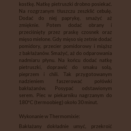
kostkę. Natkę pietruszki drobno posiekać.
Na rozgrzanym tłuszczu zeszklić cebulę.
Dodać do niej paprykę, smażyć aż
zmięknie. Potem dodać obrany i
przeciśnięty przez praskę czosnek oraz
mięso mielone. Gdy mięso się zetnie dodać
pomidory, przecier pomidorowy i miąższ
z bakłażanów. Smażyć, aż do odparowania
nadmiaru płynu. Na końcu dodać natkę
pietruszki, doprawić do smaku solą,
pieprzem i chili. Tak przygotowanym
nadzieniem faszerować połówki
bakłażanów. Posypać odstawionym
serem. Piec w piekarniku nagrzanym do
180ºC (termoobieg) około 30 minut.
Wykonanie w Thermomixie:
Bakłażany dokładnie umyć, przekroić