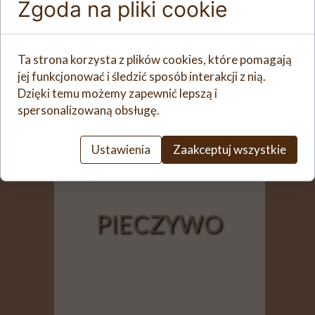
Zgoda na pliki cookie
g
o
t
Ta strona korzysta z plików cookies, które pomagają
o
jej funkcjonować i śledzić sposób interakcji z nią.
t
Dzięki temu możemy zapewnić lepszą i
h
spersonalizowaną obsługę.
e
s
e
Ustawienia
Zaakceptuj wszystkie
l
e
c
t
PIECZYWO
e
d
s
e
a
r