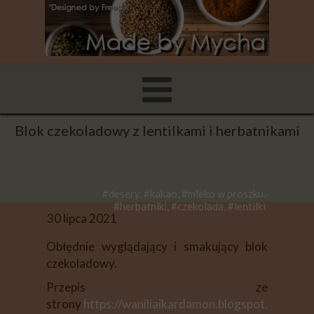
Blok czekoladowy z lentilkami i herbatnikami
#desery, #kakao, #mleko w proszku,
#herbatniki, #czekolada, #lentilki
30 lipca 2021
Obłędnie wyglądający i smakujący blok
czekoladowy.
Przepis ze
strony
https://waniliaikardamon.blogspot.