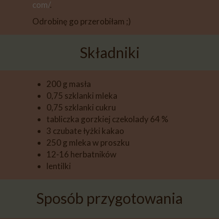
com/
.
Odrobinę go przerobiłam ;)
Składniki
200 g masła
0,75 szklanki mleka
0,75 szklanki cukru
tabliczka gorzkiej czekolady 64 %
3 czubate łyżki kakao
250 g mleka w proszku
12-16 herbatników
lentilki
Sposób przygotowania