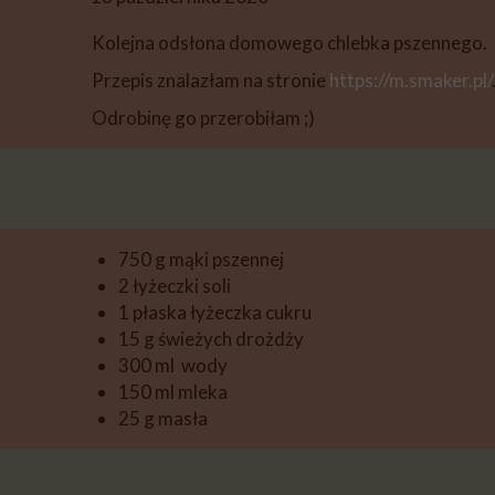
DESERY
Kolejna odsłona domowego chlebka pszennego.
PIECZYWO
Przepis znalazłam na stronie
https://m.smaker.pl/
PRZETWORY
Odrobinę go przerobiłam ;)
PRZEKĄSKI
INNE
750 g mąki pszennej
2 łyżeczki soli
1 płaska łyżeczka cukru
15 g świeżych drożdży
300 ml wody
150 ml mleka
25 g masła