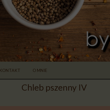
KONTAKT
O MNIE
Chleb pszenny IV
E