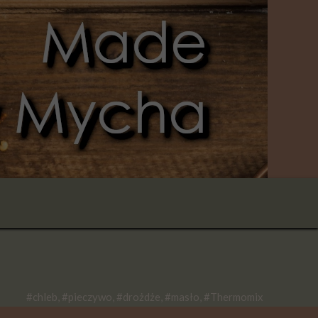
#chleb, #pieczywo, #drożdże, #masło, #Thermomix