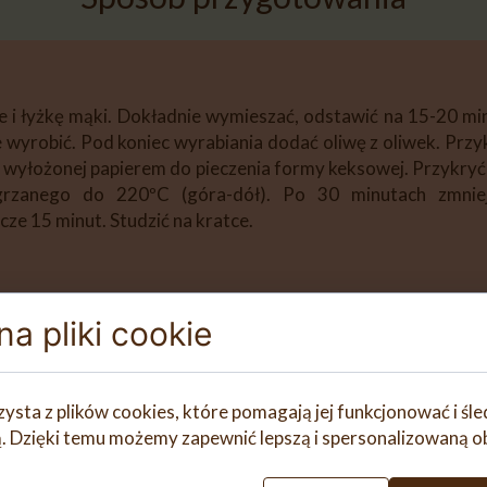
 i łyżkę mąki. Dokładnie wymieszać, odstawić na 15-20 mi
e wyrobić. Pod koniec wyrabiania dodać oliwę z oliwek. Prz
do wyłożonej papierem do pieczenia formy keksowej. Przykry
grzanego do 220ºC (góra-dół). Po 30 minutach zmnie
cze 15 minut. Studzić na kratce.
a pliki cookie
 miód, wodę i pokruszone drożdże, podgrzewać 3 minuty/37º
funkcja wyrabianie). Ciasto przełożyć do miski. Przykryć
wyłożonej papierem do pieczenia formy keksowej. Przykryć b
o do 220ºC (góra-dół). Po 30 minutach zmniejszyć temperatu
zysta z plików cookies, które pomagają jej funkcjonować i śl
na kratce.
nią. Dzięki temu możemy zapewnić lepszą i spersonalizowaną o