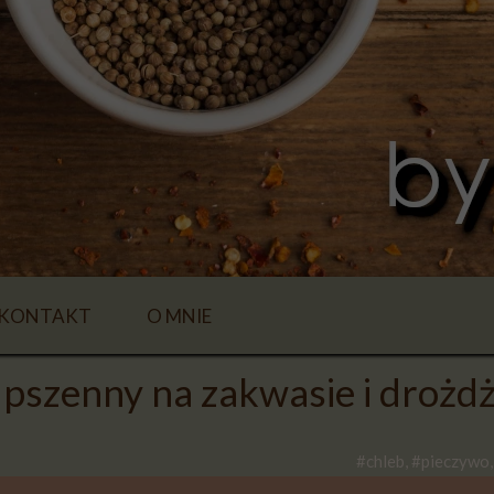
KONTAKT
O MNIE
pszenny na zakwasie i drożdż
#chleb, #pieczywo,
E