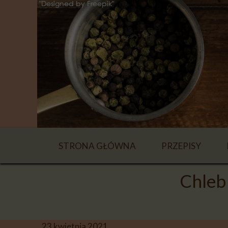
STRONA GŁÓWNA
PRZEPISY
NAPOJE
Chleb 
ZUPY
DANIA GŁÓWN
23 kwietnia 2021