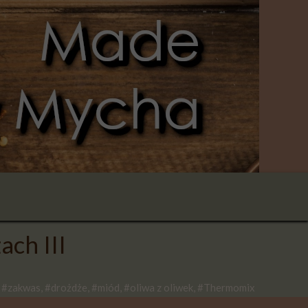
ach III
 #zakwas, #drożdże, #miód, #oliwa z oliwek, #Thermomix