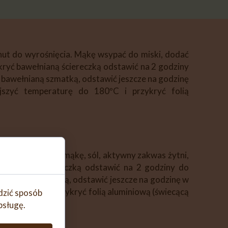
nut do wyrośnięcia. Mąkę wsypać do miski, dodać
ykryć bawełnianą ściereczką odstawić na 2 godziny
ć bawełnianą szmatką, odstawić jeszcze na godzinę
jszyć temperaturę do 180ºC i przykryć folią
C/obr. 1. Dodać mąkę, sól, aktywny zakwas żytni,
 bawełnianą ściereczką odstawić na 2 godziny do
awełnianą szmatką, odstawić jeszcze na godzinę w
rę do 180ºC i przykryć folią aluminiową (świecącą
edzić sposób
bsługę.