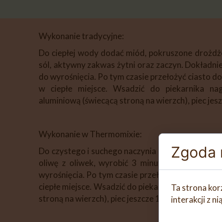
Wykonanie tradycyjne:
Do ciepłej wody dodać miód, pokruszone drożdże
sól, aktywny zakwas żytni oraz zaczyn. Dokładni
do wyrośnięcia. Po tym czasie przełożyć ciasto 
w ciepłe miejsce. Wsadzić do piekarnika na
aluminiową (świecącą stroną na wierzch), piec jesz
Wykonanie w Thermomixie:
Zgoda n
Do czystego i suchego naczynia miksującego dać
oliwę z oliwek, wyrobić 3 minuty/ikona kłosa (
wyrośnięcia. Po tym czasie przełożyć ciasto do 
ciepłe miejsce. Wsadzić do piekarnika nagrzaneg
Ta strona kor
stroną na wierzch), piec jeszcze 15 minut. Studzić 
interakcji z 