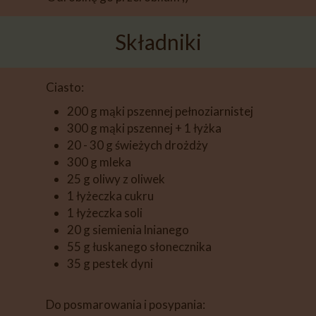
Składniki
Ciasto:
200 g mąki pszennej pełnoziarnistej
300 g mąki pszennej + 1 łyżka
20 - 30 g świeżych drożdży
300 g mleka
25 g oliwy z oliwek
1 łyżeczka cukru
1 łyżeczka soli
20 g siemienia lnianego
55 g łuskanego słonecznika
35 g pestek dyni
Do posmarowania i posypania: