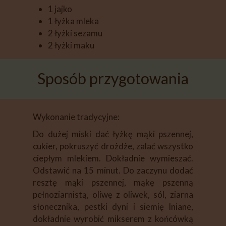
1 jajko
1 łyżka mleka
2 łyżki sezamu
2 łyżki maku
Sposób przygotowania
Wykonanie tradycyjne:
Do dużej miski dać łyżkę mąki pszennej,
cukier, pokruszyć drożdże, zalać wszystko
ciepłym mlekiem. Dokładnie wymieszać.
Odstawić na 15 minut. Do zaczynu dodać
resztę mąki pszennej, mąkę pszenną
pełnoziarnistą, oliwę z oliwek, sól, ziarna
słonecznika, pestki dyni i siemię lniane,
dokładnie wyrobić mikserem z końcówką