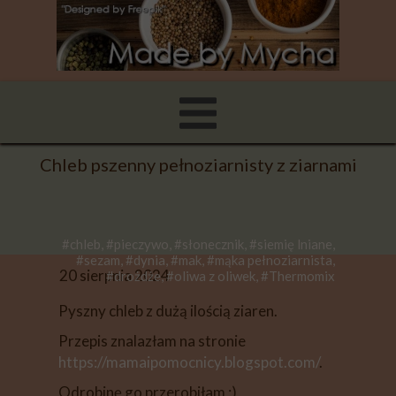
Chleb pszenny pełnoziarnisty z ziarnami
#chleb, #pieczywo, #słonecznik, #siemię lniane,
#sezam, #dynia, #mak, #mąka pełnoziarnista,
20 sierpnia 2024
#drożdże, #oliwa z oliwek, #Thermomix
Pyszny chleb z dużą ilością ziaren.
Przepis znalazłam na stronie
https://mamaipomocnicy.blogspot.com/
.
Odrobinę go przerobiłam ;)