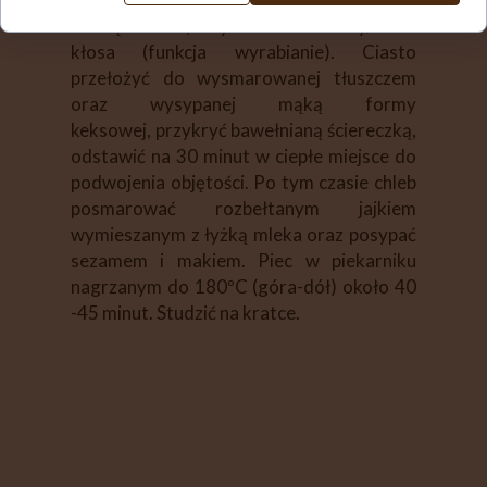
siemię lniane, wyrobić 3 minuty/ikona
kłosa (funkcja wyrabianie). Ciasto
przełożyć do wysmarowanej tłuszczem
oraz wysypanej mąką formy
keksowej, przykryć bawełnianą ściereczką,
odstawić na 30 minut w ciepłe miejsce do
podwojenia objętości. Po tym czasie chleb
posmarować rozbełtanym jajkiem
wymieszanym z łyżką mleka oraz posypać
sezamem i makiem. Piec w piekarniku
nagrzanym do 180ºC (góra-dół) około 40
-45 minut. Studzić na kratce.