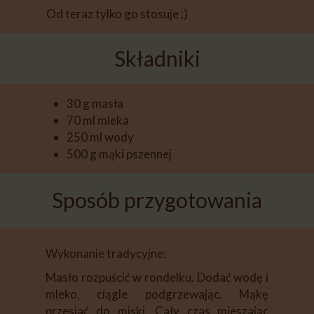
Od teraz tylko go stosuje ;)
Składniki
30 g masła
70 ml mleka
250 ml wody
500 g mąki pszennej
Sposób przygotowania
Wykonanie tradycyjne:
Masło rozpuścić w rondelku. Dodać wodę i
mleko, ciągle podgrzewając. Mąkę
przesiać do miski. Cały czas mieszając