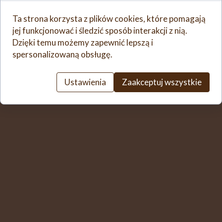
(funkcja wyrabianie). Po tym
czasie przełożyć ciasto na posypaną mąką
Ta strona korzysta z plików cookies, które pomagają
stolnicę, rozwałkować cienki placek,
jej funkcjonować i śledzić sposób interakcji z nią.
szklanką wycinać koła. Na każde nakładać
Dzięki temu możemy zapewnić lepszą i
łyżeczką farsz. Skleić dokładnie
spersonalizowaną obsługę.
brzegi. Gotowe układać na bawełnianej
ściereczce. Przykryć jeśli nie będą
Ustawienia
Zaakceptuj wszystkie
gotowane od razu, aby nie obeschły.
Gotować w osolonej wodzie.