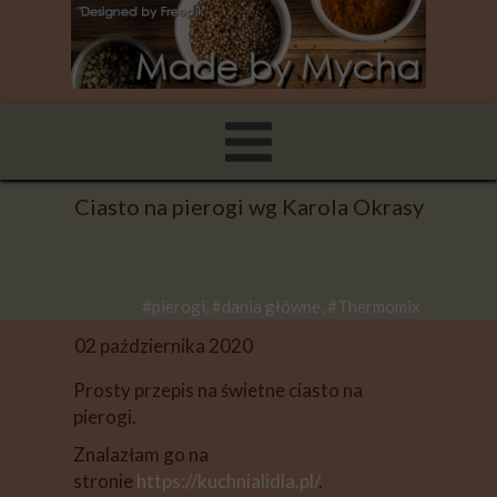
Ciasto na pierogi wg Karola Okrasy
#pierogi, #dania główne, #Thermomix
02 października 2020
Prosty przepis na świetne ciasto na
pierogi.
Znalazłam go na
stronie
https://kuchnialidla.pl/
.