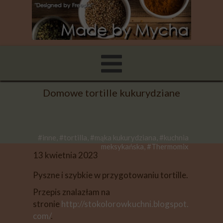
Domowe tortille kukurydziane
#inne, #tortilla, #mąka kukurydziana, #kuchnia
meksykańska, #Thermomix
13 kwietnia 2023
Pyszne i szybkie w przygotowaniu tortille.
Przepis znalazłam na
stronie
http://stokolorowkuchni.blogspot.
com/
.