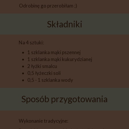
Odrobinę go przerobiłam ;)
Składniki
Na 4 sztuki:
1 szklanka mąki pszennej
1 szklanka mąki kukurydzianej
2 łyżki smalcu
0,5 łyżeczki soli
0,5 - 1 szklanka wody
Sposób przygotowania
Wykonanie tradycyjne: