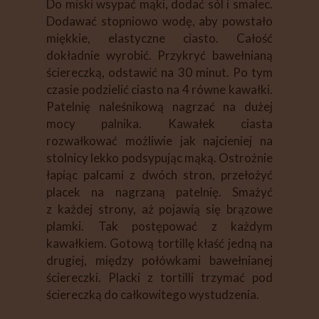
Do miski wsypać mąki, dodać sól i smalec.
Dodawać stopniowo wodę, aby powstało
miękkie, elastyczne ciasto. Całość
dokładnie wyrobić. Przykryć bawełnianą
ściereczką, odstawić na 30 minut. Po tym
czasie podzielić ciasto na 4 równe kawałki.
Patelnię naleśnikową nagrzać na dużej
mocy palnika. Kawałek ciasta
rozwałkować możliwie jak najcieniej na
stolnicy lekko podsypując mąką. Ostrożnie
łapiąc palcami z dwóch stron, przełożyć
placek na nagrzaną patelnię. Smażyć
z każdej strony, aż pojawią się brązowe
plamki. Tak postępować z każdym
kawałkiem. Gotową tortillę kłaść jedną na
drugiej, między połówkami bawełnianej
ściereczki. Placki z tortilli trzymać pod
ściereczką do całkowitego wystudzenia.