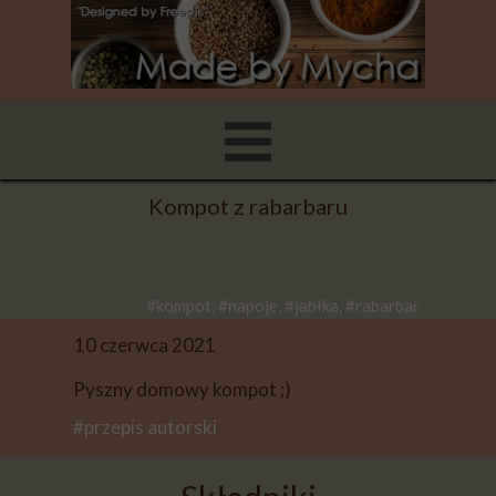
Kompot z rabarbaru
#kompot, #napoje, #jabłka, #rabarbar
10 czerwca 2021
Pyszny domowy kompot ;)
#przepis autorski