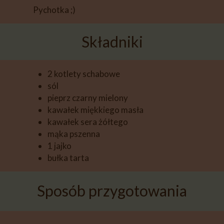
Pychotka ;)
Składniki
2 kotlety schabowe
sól
pieprz czarny mielony
kawałek miękkiego masła
kawałek sera żółtego
mąka pszenna
1 jajko
bułka tarta
Sposób przygotowania