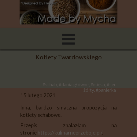
Kotlety Twardowskiego
#schab, #dania główne, #mięsa, #ser
żółty, #panierka
15 lutego 2021
Inna, bardzo smaczna propozycja na
kotlety schabowe.
Przepis znalazłam na
stronie
https://kulinarneprzeboje.pl/
.