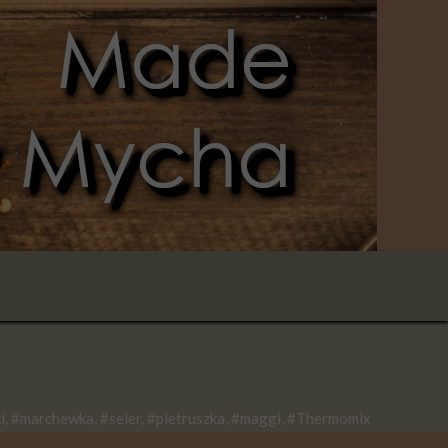
ki, #marchewka, #seler, #pietruszka, #maggi, #Thermomix