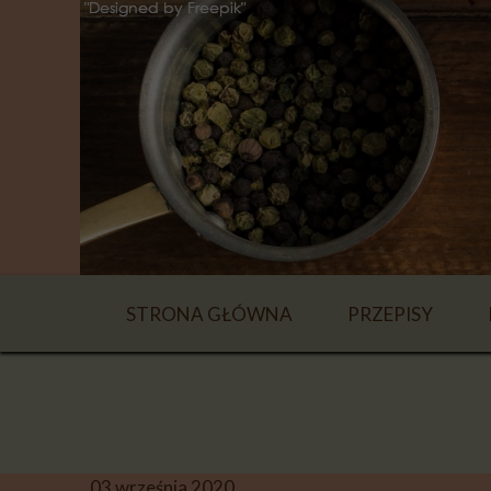
STRONA GŁÓWNA
PRZEPISY
NAPOJE
ZUPY
DANIA GŁÓWN
03 września 2020