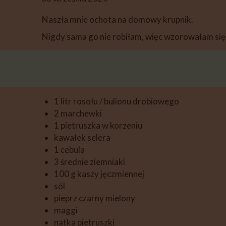
DESERY
Naszła mnie ochota na domowy krupnik.
PIECZYWO
Nigdy sama go nie robiłam, więc wzorowałam się 
PRZETWORY
PRZEKĄSKI
INNE
1 litr rosołu / bulionu drobiowego
2 marchewki
1 pietruszka w korzeniu
kawałek selera
1 cebula
3 średnie ziemniaki
100 g kaszy jęczmiennej
sól
pieprz czarny mielony
maggi
natka pietruszki