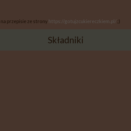
na przepisie ze strony
https://gotujzcukiereczkiem.pl/
;)
Składniki