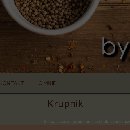
KONTAKT
O MNIE
Krupnik
#zupa, #kasza jęczmienna, #cebula, #ziemnia
E