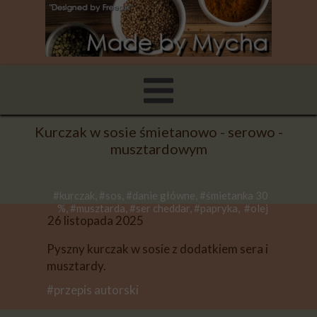
Kurczak w sosie śmietanowo - serowo -
musztardowym
#kurczak, #sos, #danie główne, #śmietanka 30
%, #musztarda, #ser cheddar, #papryka, #olej
26 listopada 2025
Pyszny kurczak w sosie z dodatkiem sera i
musztardy.
#przepis autorski