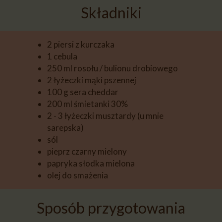
Składniki
2 piersi z kurczaka
1 cebula
250 ml rosołu / bulionu drobiowego
2 łyżeczki mąki pszennej
100 g sera cheddar
200 ml śmietanki 30%
2 - 3 łyżeczki musztardy (u mnie
sarepska)
sól
pieprz czarny mielony
papryka słodka mielona
olej do smażenia
Sposób przygotowania