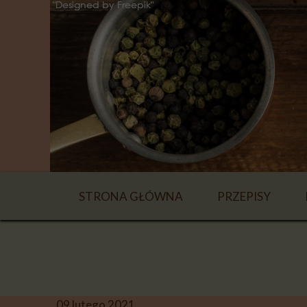
STRONA GŁÓWNA
PRZEPISY
NAPOJE
ZUPY
DANIA GŁÓWN
09 lutego 2021