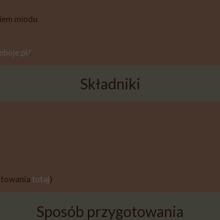
kiem miodu.
eboje.pl/
.
Składniki
gotowania
tutaj
)
Sposób przygotowania