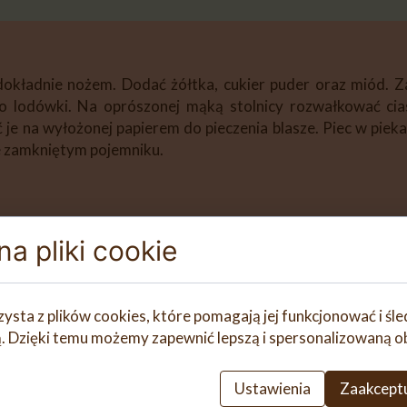
 dokładnie nożem. Dodać żółtka, cukier puder oraz miód. Z
o lodówki. Na oprószonej mąką stolnicy rozwałkować ci
yć je na wyłożonej papierem do pieczenia blasze. Piec w pi
e zamkniętym pojemniku.
ć żółtka, miękkie masło, cukier puder, miód i mąkę. Wyro
a pliki cookie
inę do lodówki. Na oprószonej mąką stolnicy rozwałkować 
yć je na wyłożonej papierem do pieczenia blasze. Piec w pi
e zamkniętym pojemniku.
zysta z plików cookies, które pomagają jej funkcjonować i śl
nią. Dzięki temu możemy zapewnić lepszą i spersonalizowaną o
Ustawienia
Zaakceptu