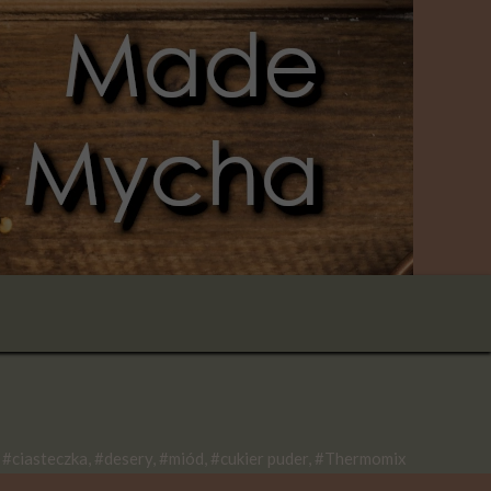
#ciasteczka, #desery, #miód, #cukier puder, #Thermomix