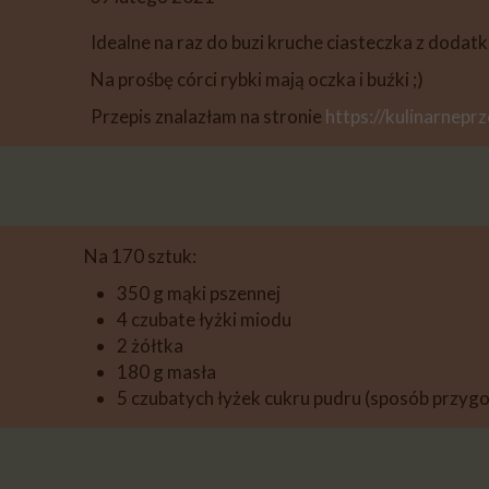
DESERY
Idealne na raz do buzi kruche ciasteczka z dodat
PIECZYWO
Na prośbę córci rybki mają oczka i buźki ;)
PRZETWORY
Przepis znalazłam na stronie
https://kulinarneprz
PRZEKĄSKI
INNE
Na 170 sztuk:
350 g mąki pszennej
4 czubate łyżki miodu
2 żółtka
180 g masła
5 czubatych łyżek cukru pudru (sposób przy