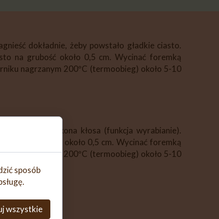
agnieść dokładnie, żeby powstało gładkie ciasto.
asto na grubość około 0,5 cm. Wycinać foremką
ekarniku nagrzanym 200ºC (termoobieg) około 5-10
bić 3 minuty/ikona kłosa (funkcja wyrabianie).
ciasto na grubość około 0,5 cm. Wycinać foremką
ekarniku nagrzanym 200ºC (termoobieg) około 5-10
edzić sposób
bsługę.
j wszystkie