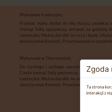
Wykonanie tradycyjne:
Przesiać mąkę, dodać do niej tłuszcz, posiekać
Owinąć folią spożywczą, wstawić na godzinę d
ciasteczka. Można dorobić im oczy i buzie. Ułoż
minut (u mnie 8 minut). Przechowywać w szczelni
Wykonanie w Thermomixie:
Do czystego i suchego naczynia miksującego da
Zgoda n
Ciasto owinąć folią spożywczą, wstawić na godz
ciasteczka. Można dorobić im oczy i buzie. Ułoż
minut (u mnie 8 minut). Przechowywać w szczelni
Ta strona kor
interakcji z 