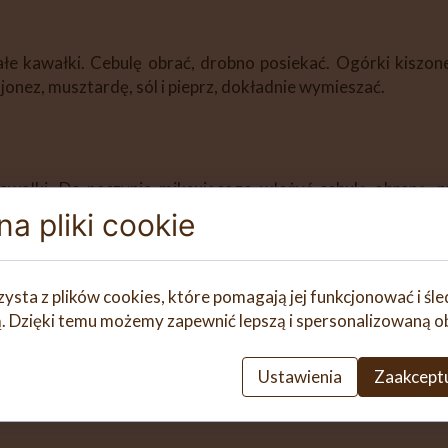
łe kawałki. Cebulę obrać, drobno posiekać. Ogórki kiszone
ajonez, musztardę, sól i pieprz, dokładnie wymieszać.
awałki. Do naczynia miksującego włożyć cebulę obraną, pr
. Składniki zgarnąć kopystką ze ścianek na dno naczynia miks
a pliki cookie
/obr. 4,5. Dodać sól, wymieszać 10 sekund/obroty wsteczne/
zysta z plików cookies, które pomagają jej funkcjonować i śl
nią. Dzięki temu możemy zapewnić lepszą i spersonalizowaną o
Ustawienia
Zaakceptu