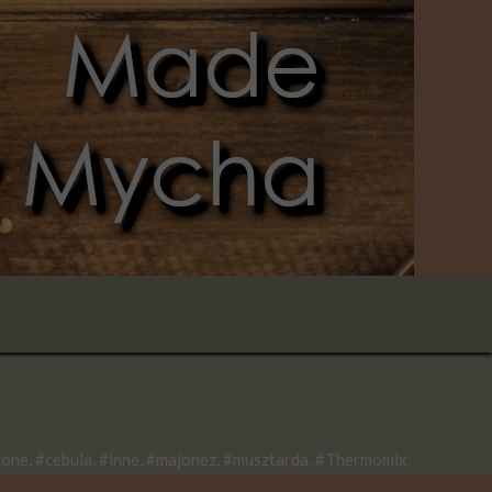
zone, #cebula, #inne, #majonez, #musztarda, #Thermomix