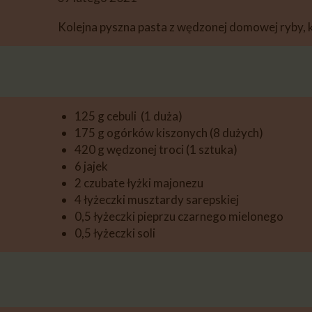
DESERY
Kolejna pyszna pasta z wędzonej domowej ryby, 
PIECZYWO
PRZETWORY
PRZEKĄSKI
125 g cebuli (1 duża)
175 g ogórków kiszonych (8 dużych)
INNE
420 g wędzonej troci (1 sztuka)
6 jajek
2 czubate łyżki majonezu
4 łyżeczki musztardy sarepskiej
0,5 łyżeczki pieprzu czarnego mielonego
0,5 łyżeczki soli