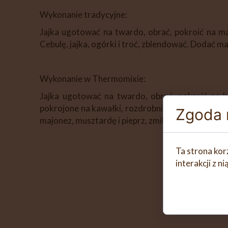
Wykonanie tradycyjne:
Jajka ugotować na twardo, obrać, pokroić na ma
Cebulę, jajka, ogórki i troć, zblendować. Dodać m
Wykonanie w Thermomixie:
Jajka ugotować na twardo, obrać, pokroić na k
pokrojone na kawałki, rozdrobnić 5 sekund/obr. 5
Zgoda n
majonez, musztardę i pieprz, zmiksować 30 sekund
Ta strona kor
interakcji z 