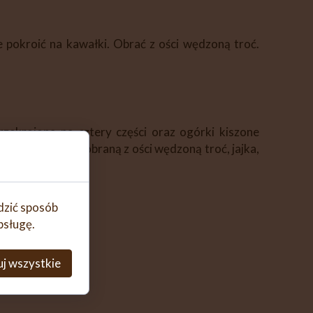
 pokroić na kawałki. Obrać z ości wędzoną troć.
zekrojona na cztery części oraz ogórki kiszone
ującego. Dodać obraną z ości wędzoną troć, jajka,
obr. 3.
edzić sposób
bsługę.
j wszystkie