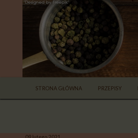
STRONA GŁÓWNA
PRZEPISY
NAPOJE
ZUPY
DANIA GŁÓWN
09 lutego 2021