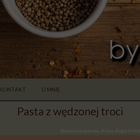
KONTAKT
O MNIE
Pasta z wędzonej troci
#pasta kanapkowa, #ryba, #ogórki kis
E