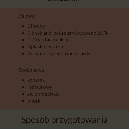
​​​​​​Zalewa:
1 l wody
0,5 szklanki octu spirytusowego 10 %
0,75 szklanki cukru
3 płaskie łyżki soli
3 czubate łyżeczki musztardy
Dodatkowo:
koperek
liść laurowy
ziele angielskie
ogórki
Sposób przygotowania