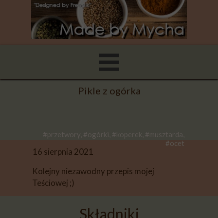
Pikle z ogórka
#przetwory, #ogórki, #koperek, #musztarda,
#ocet
16 sierpnia 2021
Kolejny niezawodny przepis mojej
Teściowej ;)
Składniki