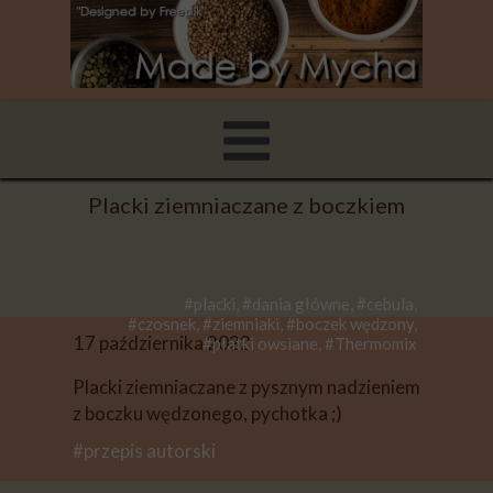
Placki ziemniaczane z boczkiem
#placki, #dania główne, #cebula,
#czosnek, #ziemniaki, #boczek wędzony,
17 października 2022
#płatki owsiane, #Thermomix
Placki ziemniaczane z pysznym nadzieniem
z boczku wędzonego, pychotka ;)
#przepis autorski