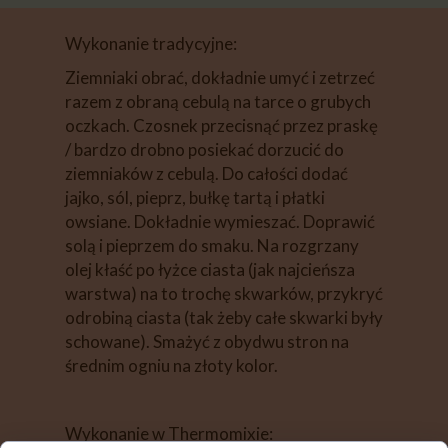
Wykonanie tradycyjne:
Ziemniaki obrać, dokładnie umyć i zetrzeć
razem z obraną cebulą na tarce o grubych
oczkach. Czosnek przecisnąć przez praskę
/ bardzo drobno posiekać dorzucić do
ziemniaków z cebulą. Do całości dodać
jajko, sól, pieprz, bułkę tartą i płatki
owsiane. Dokładnie wymieszać. Doprawić
solą i pieprzem do smaku. Na rozgrzany
olej kłaść po łyżce ciasta (jak najcieńsza
warstwa) na to trochę skwarków, przykryć
odrobiną ciasta (tak żeby całe skwarki były
schowane). Smażyć z obydwu stron na
średnim ogniu na złoty kolor.
Wykonanie w Thermomixie: