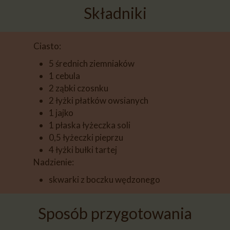
Składniki
Ciasto:
5 średnich ziemniaków
1 cebula
2 ząbki czosnku
2 łyżki płatków owsianych
1 jajko
1 płaska łyżeczka soli
0,5 łyżeczki pieprzu
4 łyżki bułki tartej
Nadzienie:
skwarki z boczku wędzonego
Sposób przygotowania