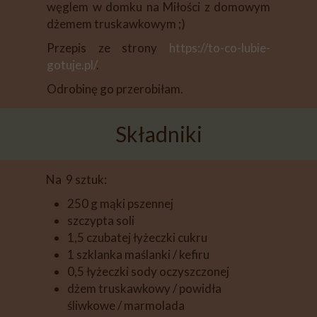
węglem w domku na Miłości z domowym
dżemem truskawkowym ;)
Przepis ze strony
https://to-co-lubie-
gotuje.pl/
.
Odrobinę go przerobiłam.
Składniki
Na 9 sztuk:
250 g mąki pszennej
szczypta soli
1,5 czubatej łyżeczki cukru
1 szklanka maślanki / kefiru
0,5 łyżeczki sody oczyszczonej
dżem truskawkowy / powidła
śliwkowe / marmolada