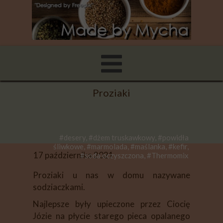
Proziaki
#desery, #dżem truskawkowy, #powidła
śliwkowe, #marmolada, #maślanka, #kefir,
17 października 2021
#soda oczyszczona, #Thermomix
Proziaki u nas w domu nazywane
sodziaczkami.
Najlepsze były upieczone przez Ciocię
Józie na płycie starego pieca opalanego