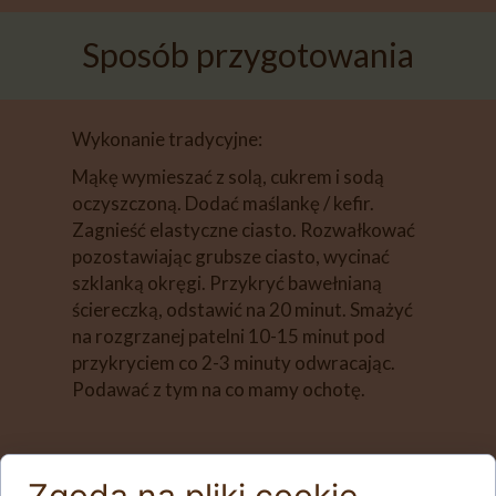
Sposób przygotowania
Wykonanie tradycyjne:
Mąkę wymieszać z solą, cukrem i sodą
oczyszczoną. Dodać maślankę / kefir.
Zagnieść elastyczne ciasto. Rozwałkować
pozostawiając grubsze ciasto, wycinać
szklanką okręgi. Przykryć bawełnianą
ściereczką, odstawić na 20 minut. Smażyć
na rozgrzanej patelni 10-15 minut pod
przykryciem co 2-3 minuty odwracając.
Podawać z tym na co mamy ochotę.
Wykonanie w Thermomixie: