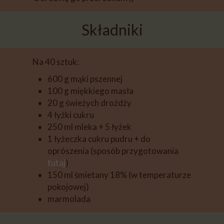
Składniki
Na 40 sztuk:
600 g mąki pszennej
100 g miękkiego masła
20 g świeżych drożdży
4 łyżki cukru
250 ml mleka + 5 łyżek
1 łyżeczka cukru pudru + do
oprószenia (sposób przygotowania
tutaj
)
150 ml śmietany 18% (w temperaturze
pokojowej)
marmolada