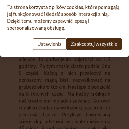
miksującego wlać mleko (250
Ta strona korzysta z plików cookies, które pomagają
ml), pokruszyć drożdże, dać cukier oraz
jej funkcjonować i śledzić sposób interakcji z nią.
miękkie masło, podgrzać 2
Dzięki temu możemy zapewnić lepszą i
minuty/37ºC/obr. 2. Dodać mąkę i
spersonalizowaną obsługę.
śmietanę 18 %, wyrobić 3 minuty/ikona
kłosa (funkcja wyrabianie). Ciasto
Ustawienia
Zaakceptuj wszystkie
przełożyć do dużej miski. Przykryć
bawełnianą ściereczką, odstawić w ciepłe
miejsce do podwojenia objętości na 1,5
godziny. Po tym czasie ciasto podzielić na
5 części. Każdą z nich przełożyć na
oprószony mąką blat, rozwałkować na
grubość około 0,5 cm. Następnie podzielić
na 8 równych części. Na każdy trójkącik
dać trochę marmolady i zawinąć. Gotowe
rogaliki układać na wyłożonej papierem do
pieczenia blasze. Przykryć bawełnianą
ściereczką, odstawić w ciepłe miejsce na
45 minut. Przed włożeniem do piekarnika