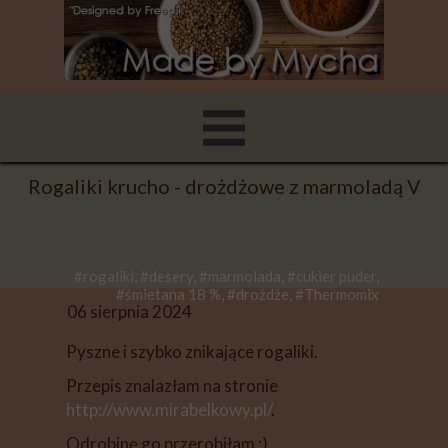
Rogaliki krucho - drożdżowe z marmoladą V
#rogaliki, #desery, #marmolada, #cukier puder,
#śmietana 18 %, #drożdże, #Thermomix
06 sierpnia 2024
Pyszne i szybko znikające rogaliki.
Przepis znalazłam na stronie
http://www.mirabelkowy.pl/
.
Odrobinę go przerobiłam ;)