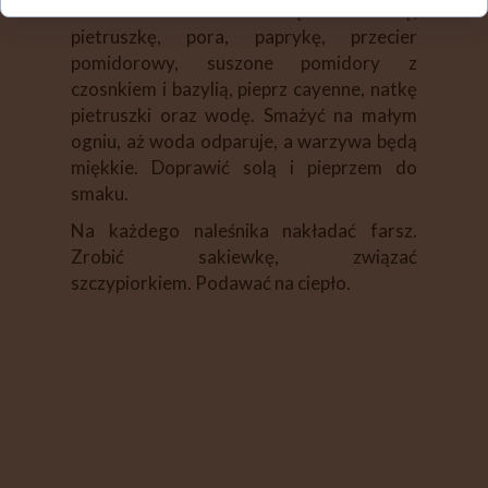
Do całości dodać startą marchewkę,
pietruszkę, pora, paprykę, przecier
pomidorowy, suszone pomidory z
czosnkiem i bazylią, pieprz cayenne, natkę
pietruszki oraz wodę. Smażyć na małym
ogniu, aż woda odparuje, a warzywa będą
miękkie. Doprawić solą i pieprzem do
smaku.
Na każdego naleśnika nakładać farsz.
Zrobić sakiewkę, związać
szczypiorkiem. Podawać na ciepło.