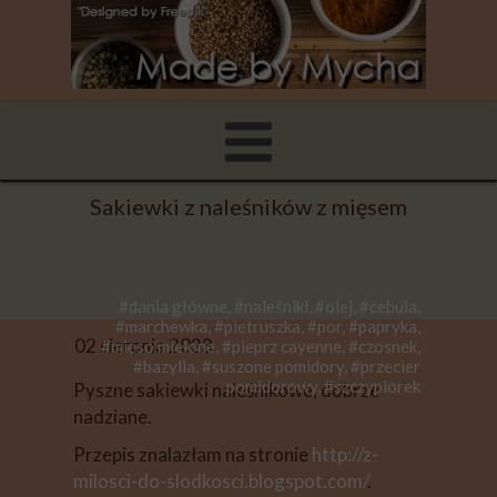
Sakiewki z naleśników z mięsem
#dania główne, #naleśniki, #olej, #cebula,
#marchewka, #pietruszka, #por, #papryka,
02 sierpnia 2023
#mięso mielone, #pieprz cayenne, #czosnek,
#bazylia, #suszone pomidory, #przecier
pomidorowy, #szczypiorek
Pyszne sakiewki naleśnikowe, dobrze
nadziane.
Przepis znalazłam na stronie
http://z-
milosci-do-slodkosci.blogspot.com/
.