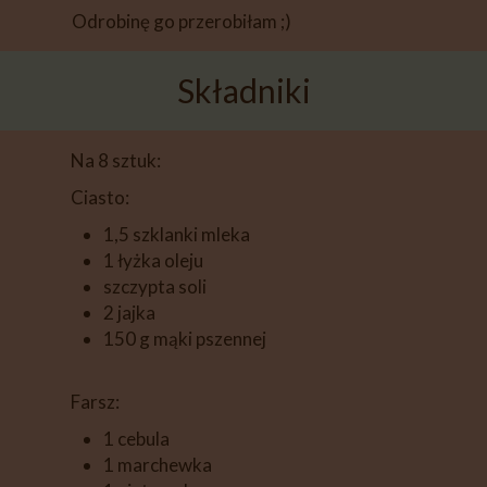
Odrobinę go przerobiłam ;)
Składniki
Na 8 sztuk:
Ciasto:
1,5 szklanki mleka
1 łyżka oleju
szczypta soli
2 jajka
150 g mąki pszennej
Farsz:
1 cebula
1 marchewka