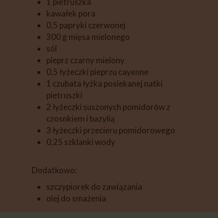
1 pietruszka
kawałek pora
0,5 papryki czerwonej
300 g mięsa mielonego
sól
pieprz czarny mielony
0,5 łyżeczki pieprzu cayenne
1 czubata łyżka posiekanej natki
pietruszki
2 łyżeczki suszonych pomidorów z
czosnkiem i bazylią
3 łyżeczki przecieru pomidorowego
0,25 szklanki wody
Dodatkowo:
szczypiorek do zawiązania
olej do smażenia