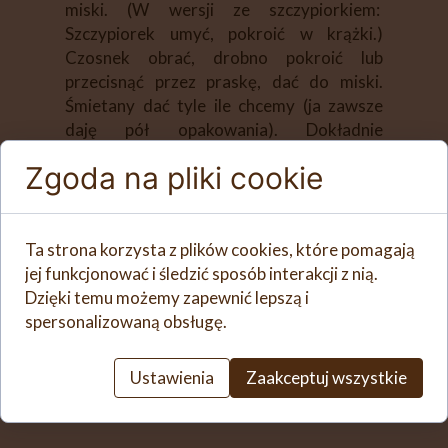
miski. (W wersji ze szczypiorkiem:
Szczypiorek umyć, pokroić w krążki.)
Czosnek obrać, drobno pokroić lub
przecisnąć przez praskę, dać do miski.
Śmietany dać tyle ile chcemy (ja zawsze
daję pół opakowania). Dokładnie
wymieszać, doprawić solą i pieprzem do
Zgoda na pliki cookie
smaku.
Ta strona korzysta z plików cookies, które pomagają
jej funkcjonować i śledzić sposób interakcji z nią.
Dzięki temu możemy zapewnić lepszą i
spersonalizowaną obsługę.
Ustawienia
Zaakceptuj wszystkie