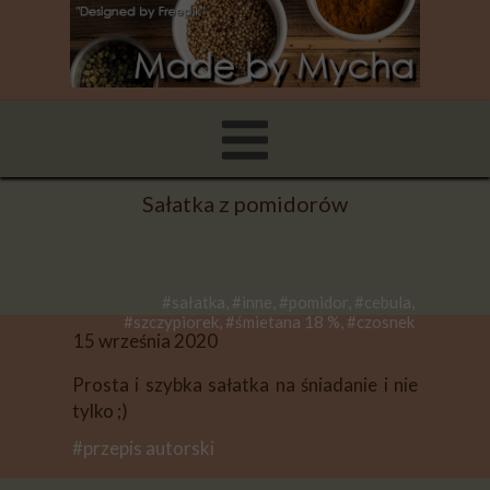
Sałatka z pomidorów
#sałatka, #inne, #pomidor, #cebula,
#szczypiorek, #śmietana 18 %, #czosnek
15 września 2020
Prosta i szybka sałatka na śniadanie i nie
tylko ;)
#przepis autorski