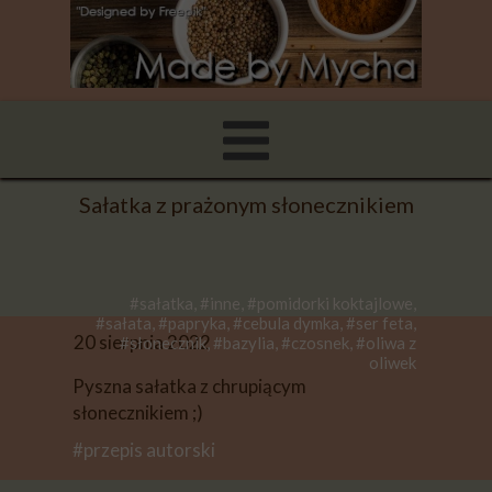
Sałatka z prażonym słonecznikiem
#sałatka, #inne, #pomidorki koktajlowe,
#sałata, #papryka, #cebula dymka, #ser feta,
20 sierpnia 2022
#słonecznik, #bazylia, #czosnek, #oliwa z
oliwek
Pyszna sałatka z chrupiącym
słonecznikiem ;)
#przepis autorski