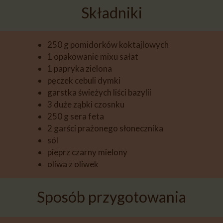
Składniki
250 g pomidorków koktajlowych
1 opakowanie mixu sałat
1 papryka zielona
pęczek cebuli dymki
garstka świeżych liści bazylii
3 duże ząbki czosnku
250 g sera feta
2 garści prażonego słonecznika
sól
pieprz czarny mielony
oliwa z oliwek
Sposób przygotowania