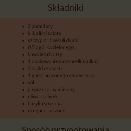
Składniki
2 pomidory
kilka liści sałaty
szczypior z cebuli dymki
0,5 ogórka zielonego
kawałek ricotty
1 opakowanie mozzarelli (kulka)
3 ząbki czosnku
1 garść prażonego słonecznika
sól
pieprz czarny mielony
oliwa z oliwek
bazylia suszona
oregano suszone
Sposób przygotowania