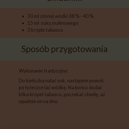
30 ml zimnej wódki 38 % - 40 %
15 ml soku malinowego
3 krople tabasco
Sposób przygotowania
Wykonanie tradycyjne:
Do kieliszka nalać sok, następnie powoli,
po łyżeczce lać wódkę. Na końcu dodać
kilka kropel tabasco, poczekać chwilę, aż
opadnie on na dno.