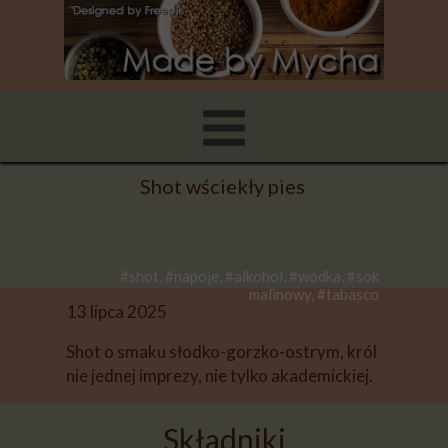
Shot wściekły pies
#shot, #napoje, #alkohol, #wódka, #sok
malinowy, #tabasco
13 lipca 2025
Shot o smaku słodko-gorzko-ostrym,
król
nie jednej imprezy, nie tylko akademickiej.
Składniki