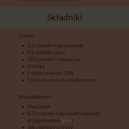
Składniki
Ciasto:
2,5 szklanki mąki pszennej
0,5 szklanki cukru
250 g masła / margaryny
4 żółtka
1 łyżka śmietany 18%
1 łyżeczka proszku do pieczenia
Masa jabłkowa:
2 kg jabłek
0,75 szklanki cukru pudru (sposób
przygotowania
tutaj
)
sok z połowy cytryny