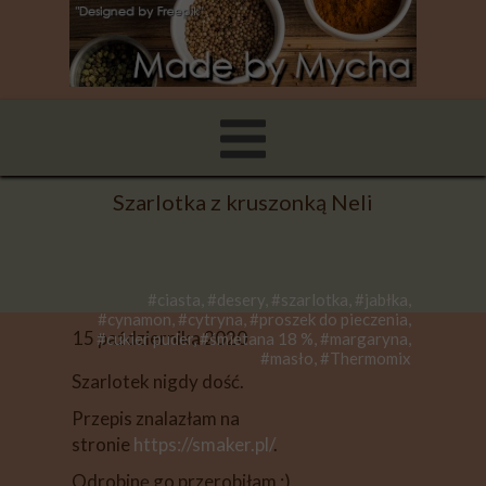
Szarlotka z kruszonką Neli
#ciasta, #desery, #szarlotka, #jabłka,
#cynamon, #cytryna, #proszek do pieczenia,
15 października 2020
#cukier puder, #śmietana 18 %, #margaryna,
#masło, #Thermomix
Szarlotek nigdy dość.
Przepis znalazłam na
stronie
https://smaker.pl/
.
Odrobinę go przerobiłam ;)