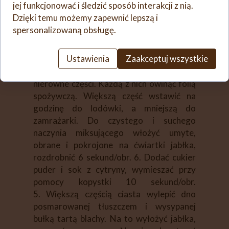
jej funkcjonować i śledzić sposób interakcji z nią.
śmietanę 18 % i proszek do pieczenia,
Dzięki temu możemy zapewnić lepszą i
wymieszać przy pomocy kopystki 30
spersonalizowaną obsługę.
sekund/obr. 5. Zgarnąć kopystką ze
ścianek na dno naczynia miksującego,
Ustawienia
Zaakceptuj wszystkie
wymieszać przy pomocy kopystki
30 sekund/obr. 5. Ciasto podzielić na dwie
nierówne części. Każdą z nich owinąć folią
spożywczą. Większą część wstawić na
godzinę do lodówki, a mniejszą do
zamrażarki. Do czystego i suchego
naczynia miksującego włożyć umyte,
obrane i pokrojone na ćwiartki jabłka,
rozdrobnić 6 sekund/obr. 6. Dodać cukier
puder i sok z cytryny, wymieszać przy
pomocy kopystki 10 sekund/obr.
5. Większą częścią ciasta wylepić dno
posmarowanej tłuszczem i wysypanej
bułką tartą blachy. Na to wyłożyć jabłka,