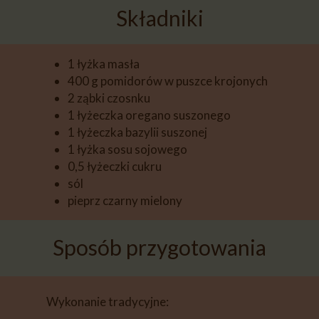
Składniki
1 łyżka masła
400 g pomidorów w puszce krojonych
2 ząbki czosnku
1 łyżeczka oregano suszonego
1 łyżeczka bazylii suszonej
1 łyżka sosu sojowego
0,5 łyżeczki cukru
sól
pieprz czarny mielony
Sposób przygotowania
Wykonanie tradycyjne: