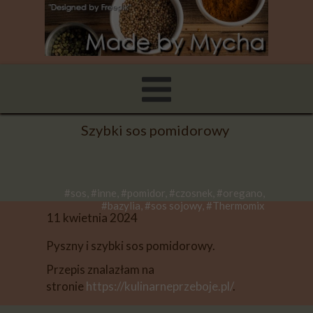
Szybki sos pomidorowy
#sos, #inne, #pomidor, #czosnek, #oregano,
#bazylia, #sos sojowy, #Thermomix
11 kwietnia 2024
Pyszny i szybki sos pomidorowy.
Przepis znalazłam na
stronie
https://kulinarneprzeboje.pl/
.