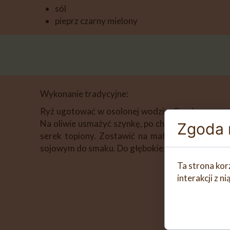
sól
pieprz czarny mielony
Wykonanie tradycyjne:
Ryż ugotować w osolonej wodzie. Grzyby rozmroz
Na oliwie usmażyć szynkę, po chwili dodać do ni
Zgoda n
serek topiony. Zostawić na małym ogniu, aż do 
sojowym do smaku. Do głębokiego talerza przełoż
Ta strona kor
interakcji z 