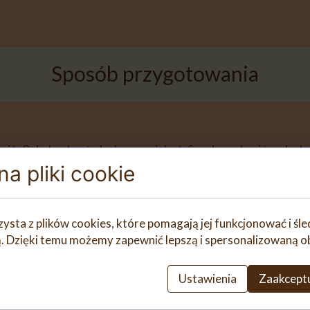
Sposób przygotowania
ić. Cebulę obrać, drobno posiekać. Szynkę pokroić w drobn
ej cebulę, zeszklić. Wlać śmietankę 30 %, chwilę pogotować
a pliki cookie
rozpuszczenia serka. Zetrzeć imbir na tarce na drobnych 
yć ryż, polać sosem.
zysta z plików cookies, które pomagają jej funkcjonować i śl
nią. Dzięki temu możemy zapewnić lepszą i spersonalizowaną o
Ustawienia
Zaakceptu