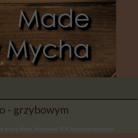
wo - grzybowym
y, #curry, #imbir, #śmietanka 30 %, #czosnek niedźwiedzi