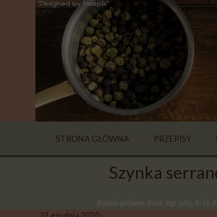
STRONA GŁÓWNA
PRZEPISY
NAPOJE
Szynka serran
ZUPY
#dania główne, #sos, #grzyby, #ryż, #
DANIA GŁÓWN
21 grudnia 2020