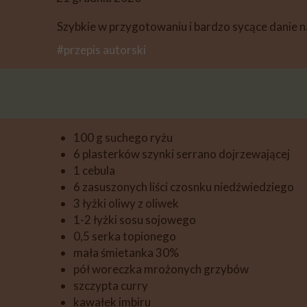
DESERY
Szybkie w przygotowaniu i bardzo sycące danie na
PIECZYWO
#przepis autorski
PRZETWORY
PRZEKĄSKI
INNE
100 g suchego ryżu
6 plasterków szynki serrano dojrzewającej
1 cebula
6 zasuszonych liści czosnku niedźwiedziego
3 łyżki oliwy z oliwek
1-2 łyżki sosu sojowego
0,5 serka topionego
mała śmietanka 30%
pół woreczka mrożonych grzybów
szczypta curry
kawałek imbiru