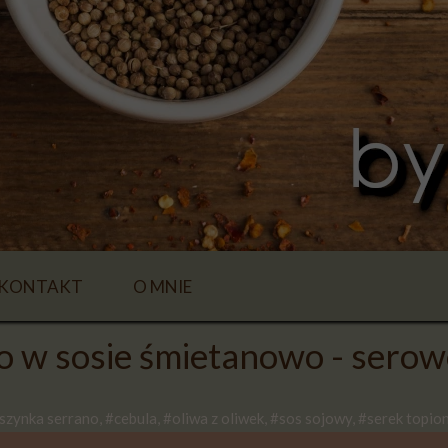
KONTAKT
O MNIE
o w sosie śmietanowo - sero
szynka serrano, #cebula, #oliwa z oliwek, #sos sojowy, #serek topion
E