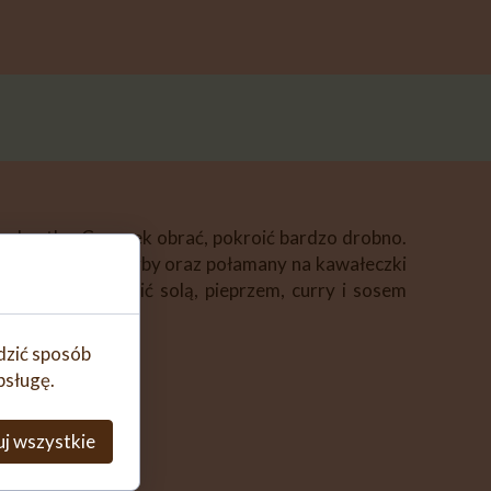
ą kostkę. Czosnek obrać, pokroić bardzo drobno.
. Dać czosnek, grzyby oraz połamany na kawałeczki
oczkach. Doprawić solą, pieprzem, curry i sosem
edzić sposób
bsługę.
j wszystkie