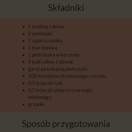
Składniki
1 średnia cukinia
2 ziemniaki
3 ząbki czosnku
1 marchewka
1 pietruszka w korzeniu
3 łyżki oliwy z oliwek
garść posiekanej pietruszki
500 ml
bulionu drobiowego /
rosołu
0,5 łyżeczki soli
0,5 łyżeczki pieprzu czarnego
mielonego
grzanki
Sposób przygotowania