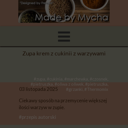
Zupa krem z cukinii z warzywami
#zupa, #cukinia, #marchewka, #czosnek,
#pietruszka, #oliwa z oliwek, #pietruszka,
03 listopada 2025
#grzanki, #Thermomix
Ciekawy sposób na przemycenie większej
ilości warzyw w zupie.
#przepis autorski