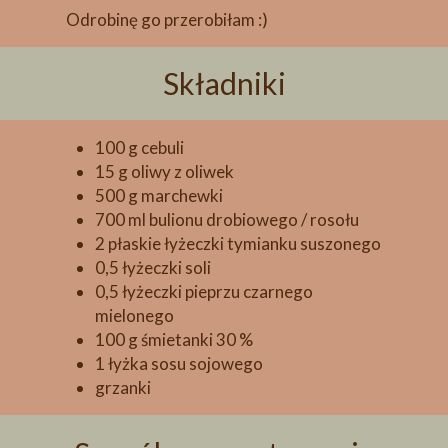
Odrobinę go przerobiłam :)
Składniki
100 g cebuli
15 g oliwy z oliwek
500 g marchewki
700 ml bulionu drobiowego / rosołu
2 płaskie łyżeczki tymianku suszonego
0,5 łyżeczki soli
0,5 łyżeczki pieprzu czarnego
mielonego
100 g śmietanki 30 %
1 łyżka sosu sojowego
grzanki