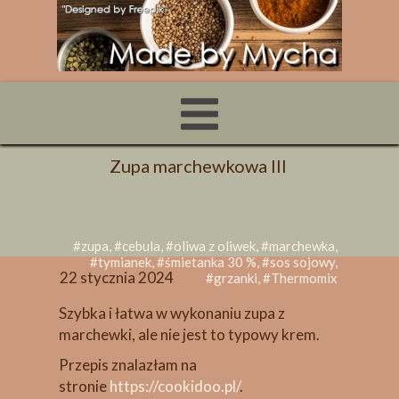
Zupa marchewkowa III
#zupa, #cebula, #oliwa z oliwek, #marchewka,
#tymianek, #śmietanka 30 %, #sos sojowy,
22 stycznia 2024
#grzanki, #Thermomix
Szybka i łatwa w wykonaniu zupa z
marchewki, ale nie jest to typowy krem.
Przepis znalazłam na
stronie
https://cookidoo.pl/
.