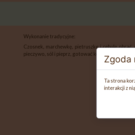
Wykonanie tradycyjne:
Czosnek, marchewkę, pietruszkę i cebulę obrać,
pieczywo, sól i pieprz, gotować kolejne 10 minut
Zgoda n
Ta strona kor
interakcji z 