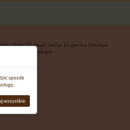
 ogniu około 10 minut. Dodać do garnka czerstwe
fa. Podawać z grzankami.
edzić sposób
bsługę.
j wszystkie