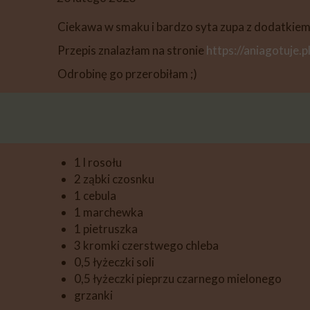
DESERY
Ciekawa w smaku i bardzo syta zupa z dodatkiem
PIECZYWO
Przepis znalazłam na stronie
https://aniagotuje.pl
PRZETWORY
Odrobinę go przerobiłam ;)
PRZEKĄSKI
INNE
1 l rosołu
2 ząbki czosnku
1 cebula
1 marchewka
1 pietruszka
3 kromki czerstwego chleba
0,5 łyżeczki soli
0,5 łyżeczki pieprzu czarnego mielonego
grzanki