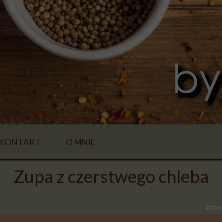
KONTAKT
O MNIE
Zupa z czerstwego chleba
#zup
E