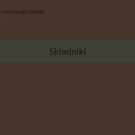
 czerstwego chleba.
/
.
Składniki