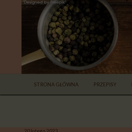
STRONA GŁÓWNA
PRZEPISY
NAPOJE
ZUPY
DANIA GŁÓWN
20 lutego 2023