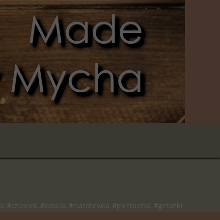
a, #czosnek, #cebula, #marchewka, #pietruszka, #grzanki