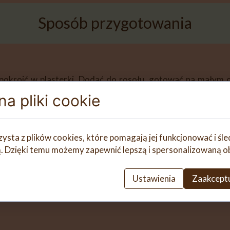
Sposób przygotowania
 pokroić w plasterki. Dodać do rosołu, gotować na małym
. Po tym czasie zupę zmiksować blenderem ręcznym typu żyra
a pliki cookie
zysta z plików cookies, które pomagają jej funkcjonować i śl
nią. Dzięki temu możemy zapewnić lepszą i spersonalizowaną o
Ustawienia
Zaakceptu