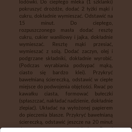
lodówki. Do ciepłego mleka (1 szklanki)
pokruszyć drożdże, dodać 2 łyżki mąki i
cukru, dokładnie wymieszać. Odstawić na
15 minut. Do ciepłego,
rozpuszczonego masła dodać resztę
cukru, cukier waniliowy i jajka, dokładnie
wymieszać. Resztę mąki przesiać,
wymieszać z solą. Dodać zaczyn, olej i
podgrzane składniki, dokładnie wyrobić.
(Podczas wyrabiania podsypać mąką,
ciasto się bardzo klei). Przykryć
bawełnianą ściereczką, odstawić w ciepłe
miejsce do podwojenia objętości. Rwać po
kawałku ciasta, formować bułeczki
(spłaszczać, nakładać nadzienie, dokładnie
zlepiać). Układać na wyłożonej papierem
do pieczenia blasze. Przykryć bawełnianą
ściereczką, odstawić jeszcze na 20 minut
do ponownego wyrośnięcia. Przed