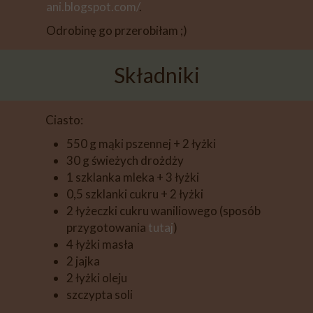
ani.blogspot.com/
.
Odrobinę go przerobiłam ;)
Składniki
Ciasto:
550 g mąki pszennej + 2 łyżki
30 g świeżych drożdży
1 szklanka mleka + 3 łyżki
0,5 szklanki cukru + 2 łyżki
2 łyżeczki cukru waniliowego (sposób
przygotowania
tutaj
)
4 łyżki masła
2 jajka
2 łyżki oleju
szczypta soli