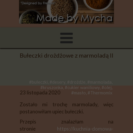
Bułeczki drożdżowe z marmoladą II
#bułeczki, #desery, #drożdże, #marmolada,
#kruszonka, #cukier waniliowy, #olej,
23 listopada 2020
#masło, #Thermomix
Zostało mi trochę marmolady, więc
postanowiłam upiec bułeczki.
Przepis znalazłam na
stronie
https://kuchnia-domowa-