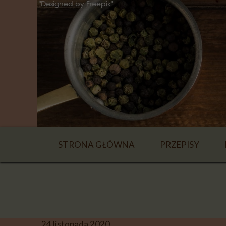
STRONA GŁÓWNA
PRZEPISY
NAPOJE
ZUPY
DANIA GŁÓWN
24 listopada 2020