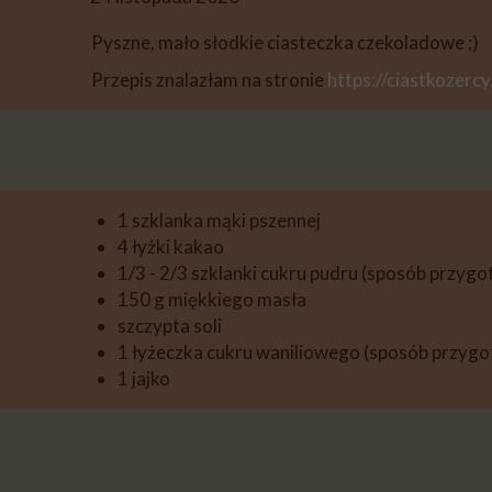
DESERY
Pyszne, mało słodkie ciasteczka czekoladowe ;)
PIECZYWO
Przepis znalazłam na stronie
https://ciastkozercy.
PRZETWORY
PRZEKĄSKI
INNE
1 szklanka mąki pszennej
4 łyżki kakao
1/3 - 2/3 szklanki cukru pudru (sposób przyg
150 g miękkiego masła
szczypta soli
1 łyżeczka cukru waniliowego (sposób przyg
1 jajko