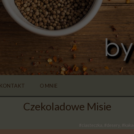
KONTAKT
O MNIE
Czekoladowe Misie
#ciasteczka, #desery, #kaka
E