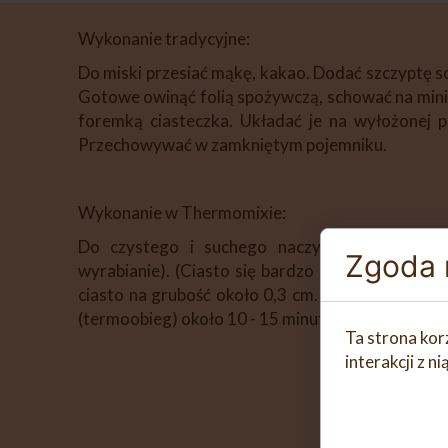
Wykonanie tradycyjne:
Do miski przesiać mąkę, kakao. Dodać szczyptę soli
Gotowe owinąć folią spożywczą, schować na mini
foremką ciasteczka. Układać je na wyłożonej 
Przechowywać w zamkniętym pojemniku.
Wykonanie w Thermomixie:
Do czystego i suchego naczynia miksującego 
Zgoda n
wyrabianie). (Ciasto się bardzo klei). Gotowe 
ciasto na grubość około 0,3 cm. Wycinać foremk
(termoobieg) około 10 - 15 minut. Przechowywa
Ta strona kor
interakcji z 