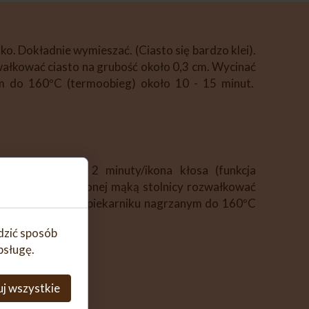
jko. Dokładnie wymieszać. (Ciasto się bardzo klei).
ałkować ciasto na grubość około 0,3 cm. Wycinać
ym do 160ºC (termoobieg) około 10 - 15 minut.
liowy, wyrobić 2 minuty/ikona kłosa (funkcja
odówki. Na oprószonej mąką stolnicy rozwałkować
ia blasze. Piec w piekarniku nagrzanym do 160ºC
edzić sposób
bsługę.
j wszystkie