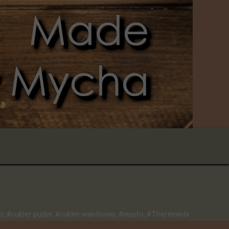
o, #cukier puder, #cukier waniliowy, #masło, #Thermomix