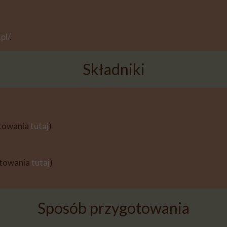
pl/
.
Składniki
otowania
tutaj
)
otowania
tutaj
)
Sposób przygotowania