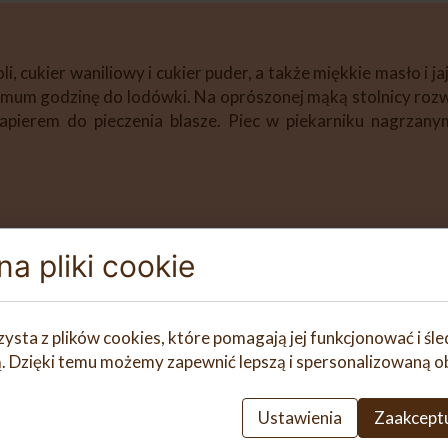
, cukier waniliowy i cukier puder, a także miękkie masło i ja
mum godzinę do lodówki. Na oprószonej mąką stolnicy rozw
papierem do pieczenia blasze. Piec w piekarniku nagrzan
włożyć masło, dodać cukier puder, jajko i cukier wani
a pliki cookie
owinąć folią spożywczą, schować na minimum godzinę do l
ą ciasteczka. Układać je na wyłożonej papierem do pieczen
ć w zamkniętym pojemniku.
zysta z plików cookies, które pomagają jej funkcjonować i śl
nią. Dzięki temu możemy zapewnić lepszą i spersonalizowaną o
Ustawienia
Zaakceptu