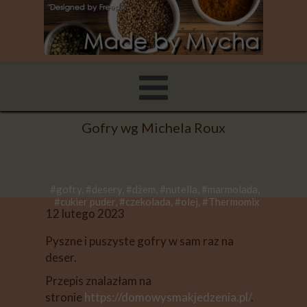
Gofry wg Michela Roux
#gofry, #desery, #dżem, #nutella, #marmolada,
#cukier puder, #czekolada, #olej, #Thermomix
12 lutego 2023
Pyszne i puszyste gofry w sam raz na
deser.
Przepis znalazłam na
stronie
https://domowysmakjedzenia.pl/
.