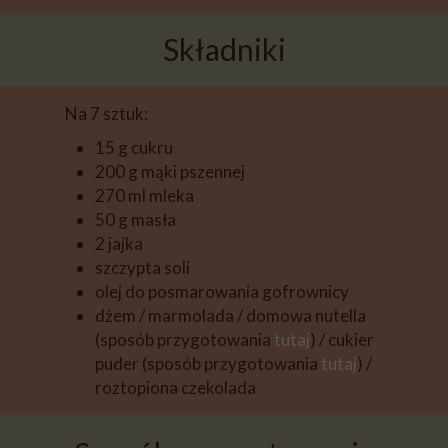
Składniki
Na 7 sztuk:
15 g cukru
200 g mąki pszennej
270 ml mleka
50 g masła
2 jajka
szczypta soli
olej do posmarowania gofrownicy
dżem / marmolada / domowa nutella
(sposób przygotowania
tutaj
) / cukier
puder (sposób przygotowania
tutaj
)
/
roztopiona czekolada