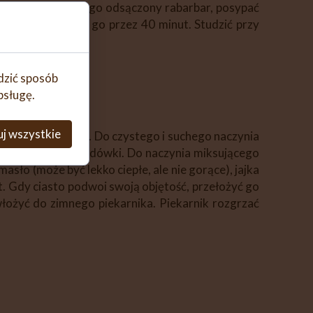
formy. Dać na niego odsączony rabarbar, posypać
temperaturę piec go przez 40 minut. Studzić przy
edzić sposób
bsługę.
j wszystkie
zpuścić, ostudzić. Do czystego i suchego naczynia
nia, schować do lodówki. Do naczynia miksującego
ło (może być lekko ciepłe, ale nie gorące), jajka
t. Gdy ciasto podwoi swoją objętość, przełożyć go
łożyć do zimnego piekarnika. Piekarnik rozgrzać