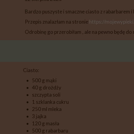
DESERY
Bardzo puszyste i smaczne ciasto z rabarbarem i
PIECZYWO
Przepis znalazłam na stronie
https://mojewypieki
PRZETWORY
Odrobinę go przerobiłam , ale na pewno będę do 
PRZEKĄSKI
INNE
Ciasto:
500 g mąki
40 g drożdży
szczypta soli
1 szklanka cukru
250 ml mleka
3 jajka
120 g masła
500 g rabarbaru