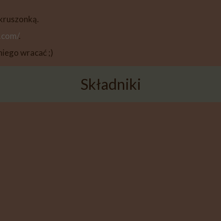
 kruszonką.
.com/
.
niego wracać ;)
Składniki