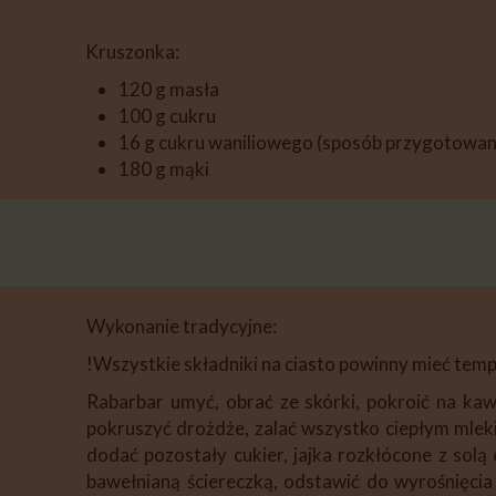
Kruszonka:
120 g masła
100 g cukru
16 g cukru waniliowego (sposób przygotowan
180 g mąki
Wykonanie tradycyjne:
!Wszystkie składniki na ciasto powinny mieć tem
Rabarbar umyć, obrać ze skórki, pokroić na kaw
pokruszyć drożdże, zalać wszystko ciepłym mlek
dodać pozostały cukier, jajka rozkłócone z sol
bawełnianą ściereczką, odstawić do wyrośnięcia