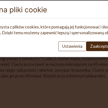
bjętość, przełożyć go do wyłożonej papierem do pieczenia 
a pliki cookie
 Piekarnik rozgrzać do 170ºC (góra-dół), gdy osiągnie tą 
zysta z plików cookies, które pomagają jej funkcjonować i śl
nią. Dzięki temu możemy zapewnić lepszą i spersonalizowaną o
peraturę pokojową!
Ustawienia
Zaakceptu
ki. Zasypać cukrem, odstawić. Zacząć od kruszonki. Masło ro
ło, wymieszać 15 sekund/obr. 4. Przełożyć do innego naczy
dgrzewać 2 minuty/37ºC/obr.2. Dodać mąkę, rozpuszczone mas
abianie). Ciasto pozostawić w naczyniu miksującym na 45 minu
na niego odsączony rabarbar, posypać kruszonką. Ciasto w
 piec go przez 40 minut. Studzić przy uchylonym piekarniku.