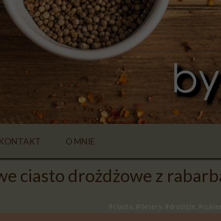
KONTAKT
O MNIE
we ciasto drożdżowe z rabar
#ciasta, #desery, #drożdże, #cuki
E