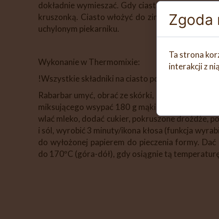
dokładnie wymieszać. Gdy ciasto podwoi swoją o
Zgoda n
kruszonką. Ciasto włożyć do zimnego piekarnika.
uchylonym piekarniku.
Ta strona kor
Wykonanie w Thermomixie:
interakcji z 
!Wszystkie składniki na ciasto powinny mieć tem
Rabarbar umyć, obrać ze skórki, pokroić na kawał
miksującego wsypać 180 g mąki, cukry, wlać mas
wlać mleko, dodać cukier, pokruszone drożdże, po
i sól, wyrobić 3 minuty/ikona kłosa (funkcja wyr
do wyłożonej papierem do pieczenia formy. Dać 
do 170ºC (góra-dół), gdy osiągnie tą temperaturę