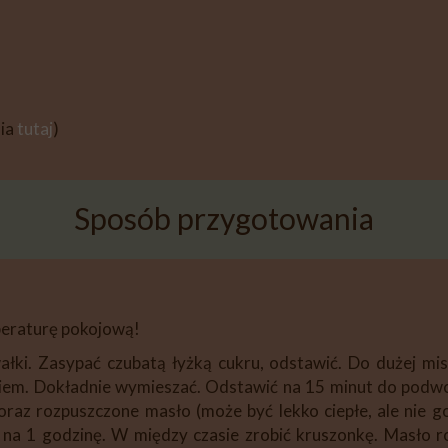
ia
tutaj
)
Sposób przygotowania
peraturę pokojową!
ałki. Zasypać czubatą łyżką cukru, odstawić. Do dużej mis
iem. Dokładnie wymieszać. Odstawić na 15 minut do podwoje
ą oraz rozpuszczone masło (może być lekko ciepłe, ale nie
 na 1 godzinę. W między czasie zrobić kruszonkę. Masło ro