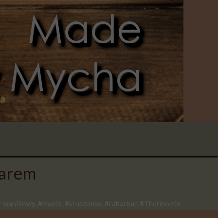
barem
er waniliowy, #masło, #kruszonka, #rabarbar, #Thermomix