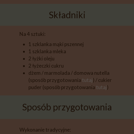
Składniki
Na 4 sztuki:
1 szklanka mąki pszennej
1 szklanka mleka
2 łyżki oleju
2 łyżeczki cukru
dżem / marmolada / domowa nutella
(sposób przygotowania
tutaj
) / cukier
puder (sposób przygotowania
tutaj
)
Sposób przygotowania
Wykonanie tradycyjne: