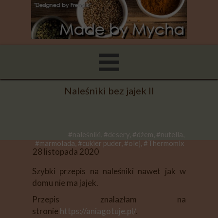
Naleśniki bez jajek II
#naleśniki, #desery, #dżem, #nutella,
#marmolada, #cukier puder, #olej, #Thermomix
28 listopada 2020
Szybki przepis na naleśniki nawet jak w
domu nie ma jajek.
Przepis znalazłam na
stronie
https://aniagotuje.pl/
.