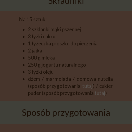
Składniki
Na 15 sztuk:
2 szklanki mąki pszennej
3 łyżki cukru
1 łyżeczka proszku do pieczenia
2 jajka
500 g mleka
250 g jogurtu naturalnego
3 łyżki oleju
dżem / marmolada / domowa nutella
(sposób przygotowania
tutaj
) / cukier
puder (sposób przygotowania
tutaj
)
Sposób przygotowania