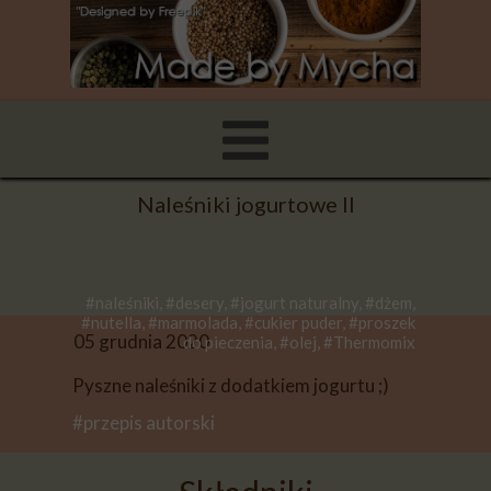
Naleśniki jogurtowe II
#naleśniki, #desery, #jogurt naturalny, #dżem,
#nutella, #marmolada, #cukier puder, #proszek
05 grudnia 2020
do pieczenia, #olej, #Thermomix
Pyszne naleśniki z dodatkiem jogurtu ;)
#przepis autorski