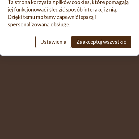
Ta strona korzysta z plików cookies, które pomagają
jajka, olej i cukier. Zmiksować 30
jej funkcjonować i śledzić sposób interakcji z nią.
sekund/obr. 4. Ciasto przelać do innego
Dzięki temu możemy zapewnić lepszą i
naczynia. Piec na rozgrzanej patelni
spersonalizowaną obsługę.
naleśnikowej z obydwu stron na złoty
kolor. Gotowe naleśniki smarować tym na
Ustawienia
Zaakceptuj wszystkie
co mamy ochotę, zawijać.