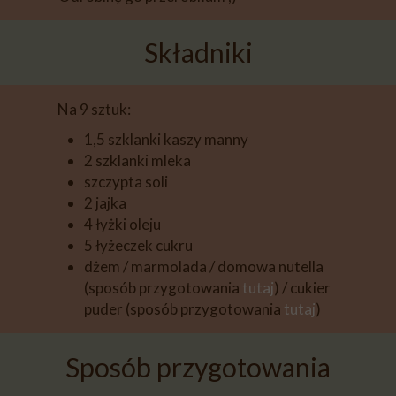
Składniki
Na 9 sztuk:
1,5 szklanki kaszy manny
2 szklanki mleka
szczypta soli
2 jajka
4 łyżki oleju
5 łyżeczek cukru
dżem / marmolada / domowa nutella
(sposób przygotowania
tutaj
) / cukier
puder (sposób przygotowania
tutaj
)
Sposób przygotowania