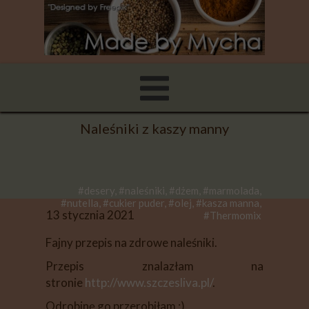
Naleśniki z kaszy manny
#desery, #naleśniki, #dżem, #marmolada,
#nutella, #cukier puder, #olej, #kasza manna,
13 stycznia 2021
#Thermomix
Fajny przepis na zdrowe naleśniki.
Przepis znalazłam na
stronie
http://www.szczesliva.pl/
.
Odrobinę go przerobiłam ;)