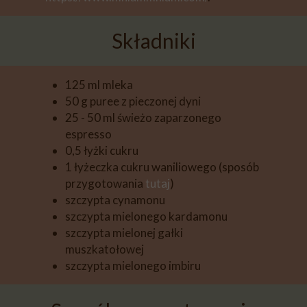
Składniki
125 ml mleka
50 g puree z pieczonej dyni
25 - 50 ml świeżo zaparzonego
espresso
0,5 łyżki cukru
1 łyżeczka cukru waniliowego (sposób
przygotowania
tutaj
)
szczypta cynamonu
szczypta mielonego kardamonu
szczypta mielonej gałki
muszkatołowej
szczypta mielonego imbiru