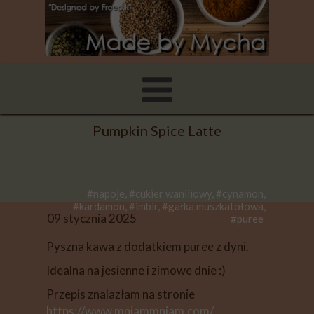
Pumpkin Spice Latte
#napoje, #cukier waniliowy, #cynamon,
#kardamon, #imbir, #gałka muszkatołowa,
09 stycznia 2025
#puree
Pyszna kawa z dodatkiem puree z dyni.
Idealna na jesienne i zimowe dnie :)
Przepis znalazłam na stronie
https://www.mniammniam.com/
.