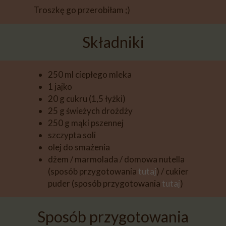
Troszkę go przerobiłam ;)
Składniki
250 ml ciepłego mleka
1 jajko
20 g cukru (1,5 łyżki)
25 g świeżych drożdży
250 g mąki pszennej
szczypta soli
olej do smażenia
dżem / marmolada / domowa nutella
(sposób przygotowania
tutaj
) / cukier
puder (sposób przygotowania
tutaj
)
Sposób przygotowania