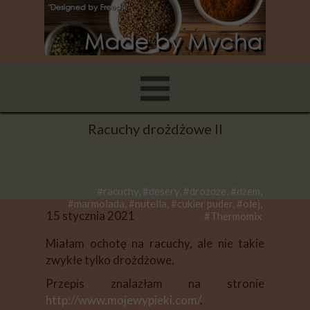
Racuchy drożdżowe II
#racuchy, #desery, #drożdże, #dżem,
#marmolada, #nutella, #cukier puder, #olej,
15 stycznia 2021
#Thermomix
Miałam ochotę na racuchy, ale nie takie
zwykłe tylko drożdżowe.
Przepis znalazłam na stronie
http://www.mojewypieki.com/
.