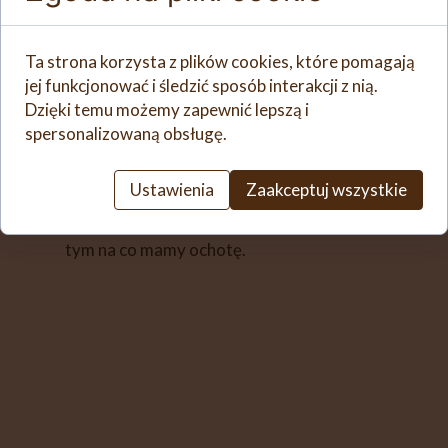
Do czystego i suchego naczynia
miksującego wlać ciepłe mleko, dodać
jajko, cukier, pokruszone drożdże, mąkę i
Ta strona korzysta z plików cookies, które pomagają
sól, wyrobić 2 minuty/funkcja wyrabianie
jej funkcjonować i śledzić sposób interakcji z nią.
(ikona kłosa). Ciasto przełożyć do innego
Dzięki temu możemy zapewnić lepszą i
naczynia, przykryć bawełnianą ściereczką,
spersonalizowaną obsługę.
odstawić w ciepłe miejsce do podwojenia
objętości. Na rozgrzaną i natłuszczoną
Ustawienia
Zaakceptuj wszystkie
patelnię nakładać porcje ciasta. Smażyć na
złoty kolor z obydwu stron. Podawać z
tym na co mamy ochotę.