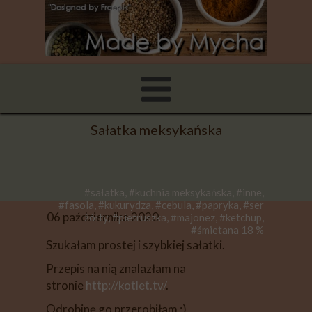
Sałatka meksykańska
#sałatka, #kuchnia meksykańska, #inne,
#fasola, #kukurydza, #cebula, #papryka, #ser
06 października 2020
żółty, #pietruszka, #majonez, #ketchup,
#śmietana 18 %
Szukałam prostej i szybkiej sałatki.
Przepis na nią znalazłam na
stronie
http://kotlet.tv/
.
Odrobinę go przerobiłam ;)