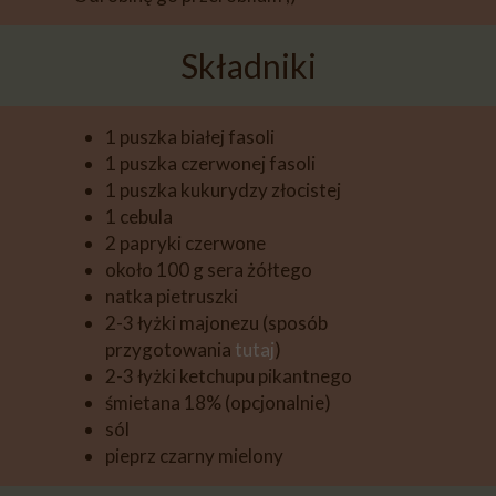
Składniki
1 puszka białej fasoli
1 puszka czerwonej fasoli
1 puszka kukurydzy złocistej
1 cebula
2 papryki czerwone
około 100 g sera żółtego
natka pietruszki
2-3 łyżki majonezu (sposób
przygotowania
tutaj
)
2-3 łyżki ketchupu pikantnego
śmietana 18% (opcjonalnie)
sól
pieprz czarny mielony